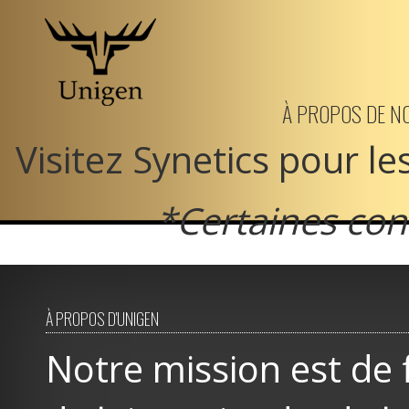
Aller
au
À PROPOS DE N
contenu
Visitez Synetics pour le
principal
*Certaines con
À PROPOS D'UNIGEN
Notre mission est de 