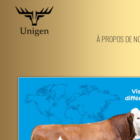
Aller
au
À PROPOS DE N
contenu
principal