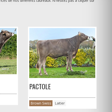
es de nos différents taureaux. N'hésitez pas à cliquer sur
PACTOLE
Brown Swiss
Laitier