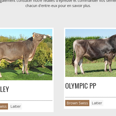
 également consulter notre feuilles d'épreuve et commander vos semenc
chacun d'entre-eux pour en savoir plus.
OLYMPIC PP
LEY
Brown Swiss
Laitier
wiss
Laitier