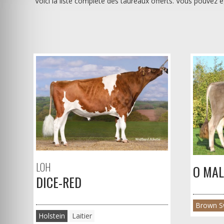
Voici la liste complète des taureaux offerts. Vous pouvez
LOH
O MAL
DICE-RED
Brown S
Holstein
Laitier