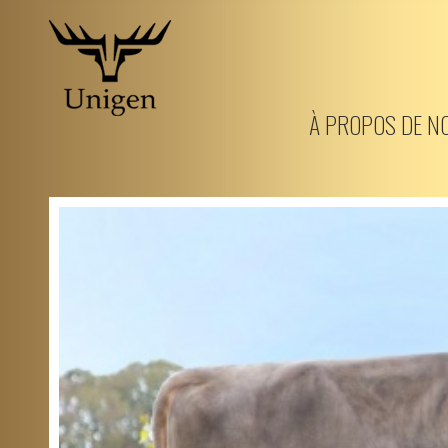
Aller
au
À PROPOS DE N
contenu
principal