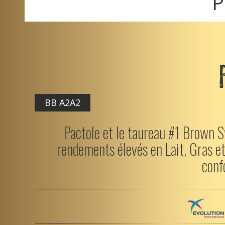
P
BB A2A2
Pactole et le taureau #1 Brown S
rendements élevés en Lait, Gras et
conf